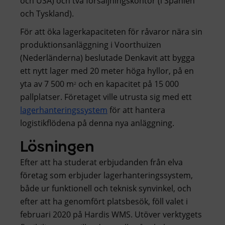
och USA) och två försäljningskontor (i Spanien
och Tyskland).
För att öka lagerkapaciteten för råvaror nära sin
produktionsanläggning i Voorthuizen
(Nederländerna) beslutade Denkavit att bygga
ett nytt lager med 20 meter höga hyllor, på en
yta av 7 500 m
och en kapacitet på 15 000
2
pallplatser. Företaget ville utrusta sig med ett
lagerhanteringssystem
för att hantera
logistikflödena på denna nya anläggning.
Lösningen
Efter att ha studerat erbjudanden från elva
företag som erbjuder lagerhanteringssystem,
både ur funktionell och teknisk synvinkel, och
efter att ha genomfört platsbesök, föll valet i
februari 2020 på Hardis WMS. Utöver verktygets