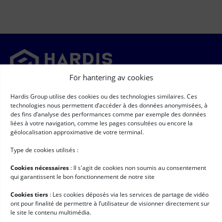
För hantering av cookies
Newsletter
Hardis Group utilise des cookies ou des technologies similaires. Ces
technologies nous permettent d’accéder à des données anonymisées, à
➞
des fins d’analyse des performances comme par exemple des données
Newsletter
(Required)
liées à votre navigation, comme les pages consultées ou encore la
RGPD
(Required)
Jag godkänner att mina personuppgifter samlas in och behandlas i
géolocalisation approximative de votre terminal.
enlighet med de villkor som beskrivs på sidan
"skydd av
personuppgifter" *
Type de cookies utilisés :
Användbara länkar
Cookies nécessaires
: II s'agit de cookies non soumis au consentement
Logistiksystem
qui garantissent le bon fonctionnement de notre site
Tjänster avseende
Cookies tiers
: Les cookies déposés via les services de partage de vidéo
ont pour finalité de permettre à l’utilisateur de visionner directement sur
Kundberättelser
le site le contenu multimédia.
Pressrum