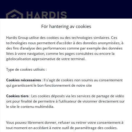
För hantering av cookies
Newsletter
Hardis Group utilise des cookies ou des technologies similaires. Ces
technologies nous permettent d’accéder à des données anonymisées, à
➞
des fins d’analyse des performances comme par exemple des données
Newsletter
(Required)
liées à votre navigation, comme les pages consultées ou encore la
RGPD
(Required)
Jag godkänner att mina personuppgifter samlas in och behandlas i
géolocalisation approximative de votre terminal.
enlighet med de villkor som beskrivs på sidan
"skydd av
personuppgifter" *
Type de cookies utilisés :
Användbara länkar
Cookies nécessaires
: II s'agit de cookies non soumis au consentement
Logistiksystem
qui garantissent le bon fonctionnement de notre site
Tjänster avseende
Cookies tiers
: Les cookies déposés via les services de partage de vidéo
ont pour finalité de permettre à l’utilisateur de visionner directement sur
Kundberättelser
le site le contenu multimédia.
Pressrum
Jobba hos oss
Vous pouvez librement donner, refuser ou retirer votre consentement à
tout moment en accédant à notre outil de paramétrage des cookies.