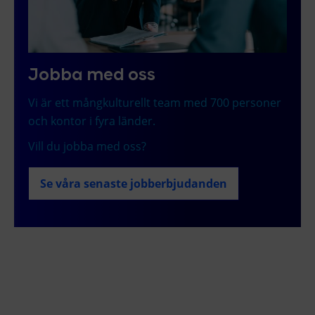
Jobba med oss
Vi är ett mångkulturellt team med 700 personer
och kontor i fyra länder.
Vill du jobba med oss?
Se våra senaste jobberbjudanden