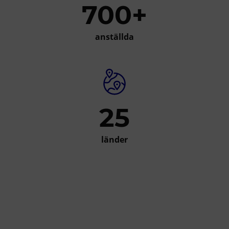
700+
anställda
25
länder