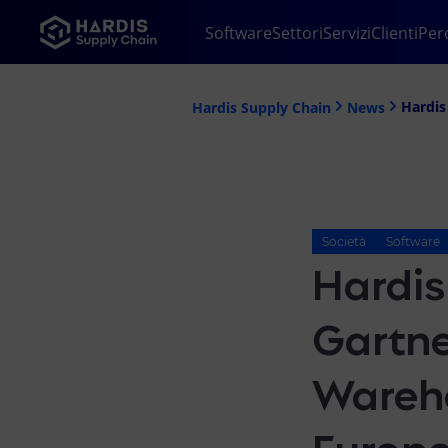
Software
Settori
Servizi
Clienti
Per
Hardis Supply Chain
News
Società
Software
Hardis
Gartne
Wareh
Europe