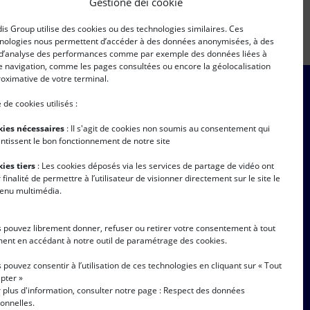
Gestione dei cookie
is Group utilise des cookies ou des technologies similaires. Ces
nologies nous permettent d’accéder à des données anonymisées, à des
 d’analyse des performances comme par exemple des données liées à
e navigation, comme les pages consultées ou encore la géolocalisation
oximative de votre terminal.
 de cookies utilisés :
PD
(Obbligatorio)
torizzo la raccolta e il trattamento dei miei
ti personali, secondo quanto descritto
ies nécessaires
: II s'agit de cookies non soumis au consentement qui
lla pagina
"tutela dei dati personali" *
ntissent le bon fonctionnement de notre site
ies tiers
: Les cookies déposés via les services de partage de vidéo ont
 finalité de permettre à l’utilisateur de visionner directement sur le site le
enu multimédia.
 pouvez librement donner, refuser ou retirer votre consentement à tout
nt en accédant à notre outil de paramétrage des cookies.
 pouvez consentir à l’utilisation de ces technologies en cliquant sur « Tout
pter »
 plus d'information, consulter notre page :
Respect des données
onnelles
.