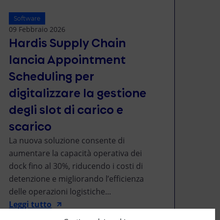
Software
09 Febbraio 2026
Hardis Supply Chain
lancia Appointment
Scheduling per
digitalizzare la gestione
degli slot di carico e
scarico
La nuova soluzione consente di
aumentare la capacità operativa dei
dock fino al 30%, riducendo i costi di
detenzione e migliorando l’efficienza
delle operazioni logistiche...
Leggi tutto