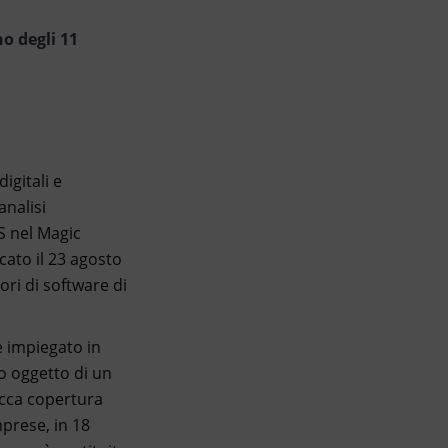
o degli 11
igitali e
analisi
S nel Magic
ato il 23 agosto
ori di software di
e impiegato in
to oggetto di un
icca copertura
mprese, in 18