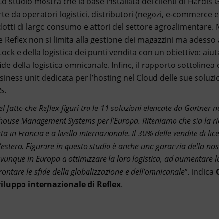
. Lo studio mostra che la base installata dei clienti di Hardis
te da operatori logistici, distributori (negozi, e-commerce 
odotti di largo consumo e attori del settore agroalimentare.
re Reflex non si limita alla gestione dei magazzini ma adess
tock e della logistica dei punti vendita con un obiettivo: aiuta
fide della logistica omnicanale. Infine, il rapporto sottoline
iness unit dedicata per l’hosting nel Cloud delle sue soluz
S.
l fatto che Reflex figuri tra le 11 soluzioni elencate da Gartner 
ouse Management Systems per l’Europa. Riteniamo che sia la r
a in Francia e a livello internazionale. Il 30% delle vendite di lice
l’estero. Figurare in questo studio è anche una garanzia della nos
ovunque in Europa a ottimizzare la loro logistica, ad aumentare la
rontare le sfide della globalizzazione e dell’omnicanale
”, indica
sviluppo internazionale di Reflex
.