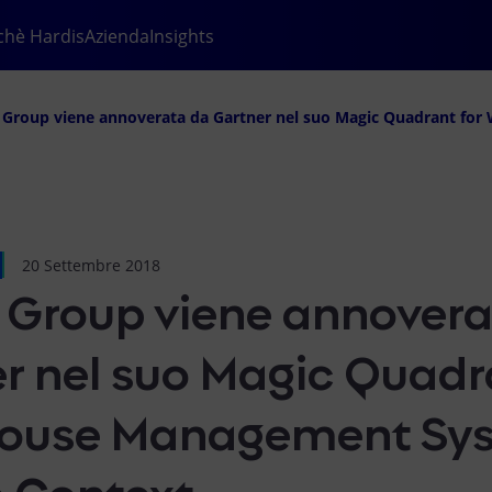
chè Hardis
Azienda
Insights
20 Settembre 2018
 Group viene annovera
r nel suo Magic Quadr
ouse Management Sys
 Context