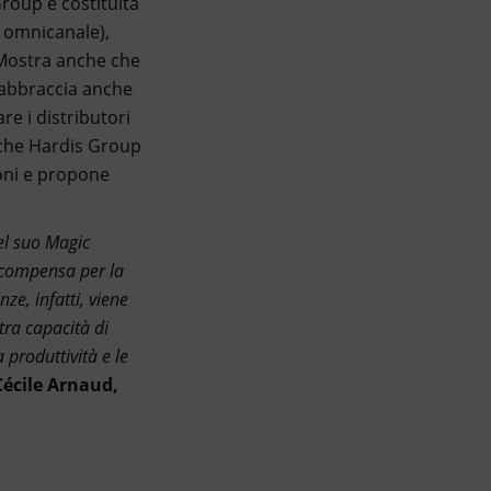
 Group è costituita
e omnicanale),
 Mostra anche che
o abbraccia anche
re i distributori
a che Hardis Group
ioni e propone
nel suo Magic
icompensa per la
nze, infatti, viene
tra capacità di
 produttività e le
Cécile Arnaud,