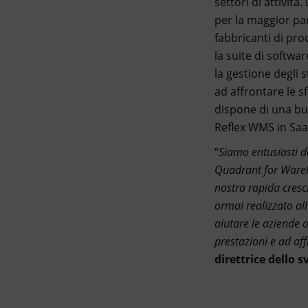
settori di attività
per la maggior par
fabbricanti di pr
la suite di softwa
la gestione degli s
ad affrontare le s
dispone di una bus
Reflex WMS in Saa
“
Siamo entusiasti de
Quadrant for Wareh
nostra rapida crescit
ormai realizzato al
aiutare le aziende 
prestazioni e ad aff
direttrice dello 