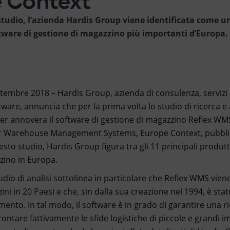
tudio, l’azienda Hardis Group viene identificata come un
ftware di gestione di magazzino più importanti d’Europa.
ttembre 2018 – Hardis Group, azienda di consulenza, servizi d
ware, annuncia che per la prima volta lo studio di ricerca e 
ner annovera il software di gestione di magazzino Reflex WM
r Warehouse Management Systems, Europe Context, pubblic
to studio, Hardis Group figura tra gli 11 principali produtt
zino in Europa.
tudio di analisi sottolinea in particolare che Reflex WMS vien
ini in 20 Paesi e che, sin dalla sua creazione nel 1994, è sta
ento. In tal modo, il software è in grado di garantire una r
rontare fattivamente le sfide logistiche di piccole e grandi i