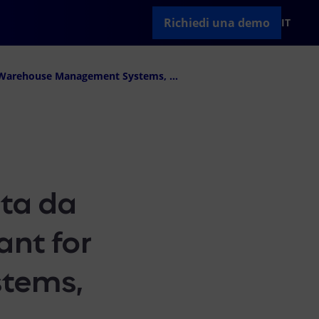
Richiedi una demo
IT
Hardis Group viene annoverata da Gartner nel suo Magic Quadrant for Warehouse Management Systems, Europe Context
ta da
ant for
tems,