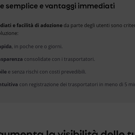
 semplice e vantaggi immediati
iati e facilità di adozione
da parte degli utenti sono criteri
oluzione:
apida
, in poche ore o giorni.
rasparenza
consolidate con i trasportatori.
ile
e senza rischi con costi prevedibili.
ntuitiva
con registrazione dei trasportatori in meno di 5 mi
umenta la visibilità delle t