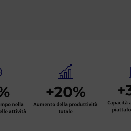
+
%
+20%
Capacità a
empo nella
Aumento della produttività
piattafo
lle attività
totale