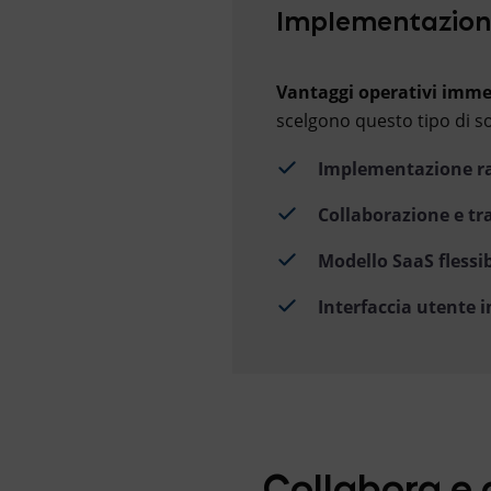
Implementazione
Vantaggi operativi immed
scelgono questo tipo di s
Implementazione r
Collaborazione e t
Modello SaaS flessib
Interfaccia utente i
Collabora e a