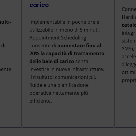
carico
Conne
Hardis
ulti-
Implementabile in poche ore e
catal
utilizzabile in meno di 5 minuti,
integr
Appointment Scheduling
sistem
 di
consente di
aumentare fino al
YMS), 
20% la capacità di trattamento
accele
delle baie di carico
senza
allegg
mente
investire in nuove infrastrutture.
ottimi
Il risultato: comunicazioni più
propri
fluide e una pianificazione
operativa nettamente più
efficiente.