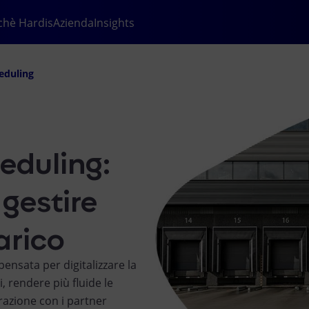
chè Hardis
Azienda
Insights
eduling
eduling:
gestire
carico
nsata per digitalizzare la
, rendere più fluide le
razione con i partner