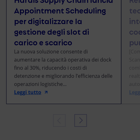
Appointment Scheduling
te
per digitalizzare la
int
gestione degli slot di
co
carico e scarico
pu
La nuova soluzione consente di
[Com
aumentare la capacità operativa dei dock
Scan
fino al 30%, riducendo i costi di
combi
detenzione e migliorando l’efficienza delle
real
operazioni logistiche...
auto
Leggi tutto
Legg