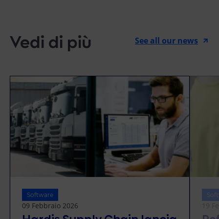
Vedi di più
See all our news
Software
Sof
09 Febbraio 2026
19 F
Hardis Supply Chain lancia
Re