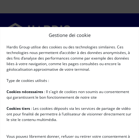
Gestione dei cookie
Hardis Group utilise des cookies ou des technologies similaires. Ces
Newsletter
technologies nous permettent d’accéder à des données anonymisées, à
des fins d’analyse des performances comme par exemple des données
➞
liées à votre navigation, comme les pages consultées ou encore la
Email
(Obbligatorio)
géolocalisation approximative de votre terminal.
RGPD
(Obbligatorio)
Autorizzo la raccolta e il trattamento dei miei dati personali,
secondo quanto descritto nella pagina
"tutela dei dati personali" *
Type de cookies utilisés :
Link rapidi
Cookies nécessaires
: II s'agit de cookies non soumis au consentement
Software per la logistica
qui garantissent le bon fonctionnement de notre site
Servizi professionali
Cookies tiers
: Les cookies déposés via les services de partage de vidéo
ont pour finalité de permettre à l’utilisateur de visionner directement sur
Storie di successo
le site le contenu multimédia.
News
Lavora con noi
Vous pouvez librement donner, refuser ou retirer votre consentement à