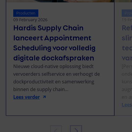
Producten
Pro
09 February 2026
19 F
Hardis Supply Chain
Re
lanceert Appointment
sl
Scheduling voor volledig
te
digitale dockafspraken
va
Nieuwe cloud-native oplossing biedt
[Per
vervoerders selfservice en verhoogt de
onde
dockproductiviteit en samenwerking
kuns
binnen de supply chain...
augm
Lees verder
en a
Lees