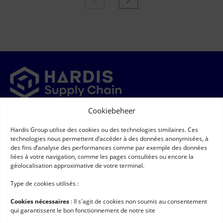
Cookiebeheer
Newsletter
Hardis Group utilise des cookies ou des technologies similaires. Ces
➞
Newsletter
(Required)
technologies nous permettent d’accéder à des données anonymisées, à
RGPD
(Required)
Ik ga ermee akkoord dat mijn persoonsgegevens worden
des fins d’analyse des performances comme par exemple des données
verzameld en verwerkt volgens de voorwaarden die staan
liées à votre navigation, comme les pages consultées ou encore la
beschreven onder
"Bescherming van persoonsgegevens"*
géolocalisation approximative de votre terminal.
Handige links
Type de cookies utilisés :
Logistieke software
Cookies nécessaires
: II s'agit de cookies non soumis au consentement
Services voor Hardis
qui garantissent le bon fonctionnement de notre site
Klantcases