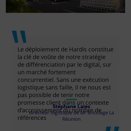
Le déploiement de Hardis constitue
la clé de voûte de notre stratégie
de différenciation par le digital, sur
un marché fortement
concurrentiel. Sans une exécution
logistique sans faille, il ne nous est
pas possible de tenir notre
promesse client dans un contexte
Stéphane Lales
d’accroissement du nombre de
directeur logistique de Mr Bricolage La
références
Réunion