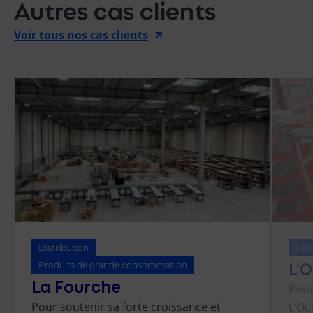
Autres cas clients
Voir tous nos cas clients
Distribution
Dist
L’O
Produits de grande consommation
La Fourche
Pour
Pour soutenir sa forte croissance et
L’Ou