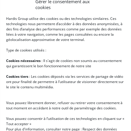
➞
Gérer le consentement aux
Email
(Nécessaire)
cookies
RGPD
(Nécessaire)
J'accepte que mes données à caractère personnel soient collectées
et traitées selon les conditions décrites à la page -
"respect des
Hardis Group utilise des cookies ou des technologies similaires. Ces
données personnelles"
*
Solutions
technologies nous permettent d’accéder à des données anonymisées, à
des fins d’analyse des performances comme par exemple des données
liées à votre navigation, comme les pages consultées ou encore la
Logiciel de gestion d’entrepôt (WMS)
géolocalisation approximative de votre terminal.
Order Management System
Type de cookies utilisés :
Hardis WMS SaaS
Cookies nécessaires
: II s'agit de cookies non soumis au consentement
Appointment Scheduling
qui garantissent le bon fonctionnement de notre site
Customer Portal
Cookies tiers
: Les cookies déposés via les services de partage de vidéo
ont pour finalité de permettre à l’utilisateur de visionner directement sur
Entreprise
le site le contenu multimédia.
Qui sommes-nous ?
Vous pouvez librement donner, refuser ou retirer votre consentement à
Cas clients
tout moment en accédant à notre outil de paramétrage des cookies.
Actualités
Vous pouvez consentir à l’utilisation de ces technologies en cliquant sur «
Tout accepter »
Demande de démo
Pour plus d'information, consulter notre page :
Respect des données