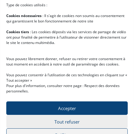
Order Management System
Type de cookies utilisés :
Hardis WMS SaaS
Cookies nécessaires
: II s'agit de cookies non soumis au consentement
Appointment Scheduling
qui garantissent le bon fonctionnement de notre site
Customer Portal
Cookies tiers
: Les cookies déposés via les services de partage de vidéo
ont pour finalité de permettre à l’utilisateur de visionner directement sur
Entreprise
le site le contenu multimédia.
Qui sommes-nous ?
Vous pouvez librement donner, refuser ou retirer votre consentement à
Cas clients
tout moment en accédant à notre outil de paramétrage des cookies.
Actualités
Vous pouvez consentir à l’utilisation de ces technologies en cliquant sur «
Tout accepter »
Demande de démo
Pour plus d'information, consulter notre page :
Respect des données
personnelles
.
Accepter
Tout refuser
Mentions légales
Respect des données personnelles