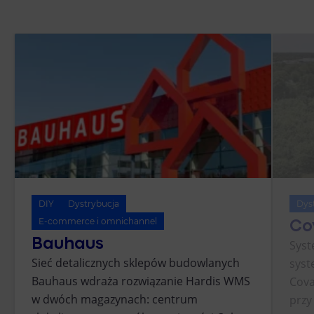
DIY
Dystrybucja
Dys
Co
E-commerce i omnichannel
Bauhaus
Syst
Sieć detalicznych sklepów budowlanych
syst
Bauhaus wdraża rozwiązanie Hardis WMS
Cova
w dwóch magazynach: centrum
przy