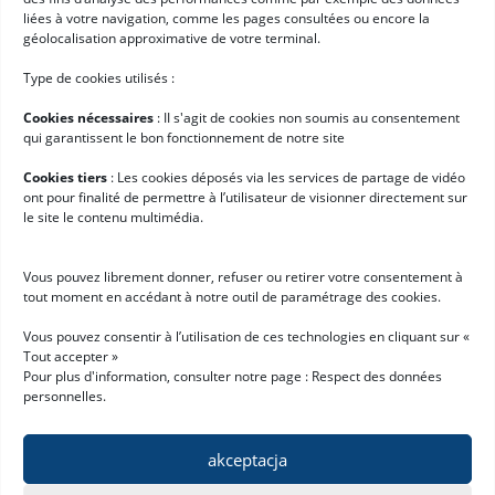
osobowych zgodnie z warunkami opisanymi na stronie
"Ochrona
liées à votre navigation, comme les pages consultées ou encore la
danych osobowych" *
géolocalisation approximative de votre terminal.
Przydatne linki
Type de cookies utilisés :
Oprogramowanie logistyczne
Cookies nécessaires
: II s'agit de cookies non soumis au consentement
Usługi
qui garantissent le bon fonctionnement de notre site
Historie klientów
Cookies tiers
: Les cookies déposés via les services de partage de vidéo
ont pour finalité de permettre à l’utilisateur de visionner directement sur
Newsy
le site le contenu multimédia.
Pracuj z nami
Vous pouvez librement donner, refuser ou retirer votre consentement à
Zacznij korzystać z Hardis
tout moment en accédant à notre outil de paramétrage des cookies.
Prośba o wersję demo
Vous pouvez consentir à l’utilisation de ces technologies en cliquant sur «
Tout accepter »
Zostań partnerem
Pour plus d'information, consulter notre page :
Respect des données
personnelles
.
akceptacja