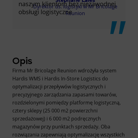
Stéphane Lales
naszym klientom bez niezawodnej
Dyrektor ds. logistyki w Mr Bricolage
obsługi logistyczne
Reunion
Opis
Firma Mr Bricolage Reunion wdrożyła system
Hardis WMS i Hardis In-Store Logistics do
optymalizacji przepływów logistycznych i
precyzyjnego zarządzania zapasami towarów,
rozdzielonymi pomiędzy platformę logistyczną,
cztery sklepy (25 000 m2 powierzchni
sprzedażowej) i 6 000 m2 podręcznych
magazynów przy punktach sprzedaży. Oba
rozwiązania zapewniają optymalizację wszystkich