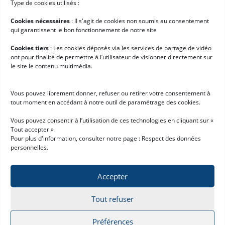
Type de cookies utilisés :
Hardis WMS SaaS
Cookies nécessaires
: II s'agit de cookies non soumis au consentement
Appointment Scheduling
qui garantissent le bon fonctionnement de notre site
Customer Portal
Cookies tiers
: Les cookies déposés via les services de partage de vidéo
ont pour finalité de permettre à l’utilisateur de visionner directement sur
Entreprise
le site le contenu multimédia.
Qui sommes-nous ?
Vous pouvez librement donner, refuser ou retirer votre consentement à
Cas clients
tout moment en accédant à notre outil de paramétrage des cookies.
Actualités
Vous pouvez consentir à l’utilisation de ces technologies en cliquant sur «
Tout accepter »
Demande de démo
Pour plus d'information, consulter notre page :
Respect des données
personnelles
.
Accepter
Tout refuser
Mentions légales
Respect des données personnelles
© 2026 Hardis Supply Chain
All rights reserved
Préférences