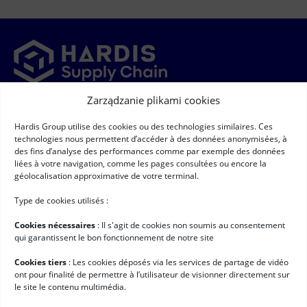
Zarządzanie plikami cookies
Newsletter
Hardis Group utilise des cookies ou des technologies similaires. Ces
➞
Newsletter
(Required)
technologies nous permettent d’accéder à des données anonymisées, à
RGPD
(Required)
Wyrażam zgodę na gromadzenie i przetwarzanie moich danych
des fins d’analyse des performances comme par exemple des données
osobowych zgodnie z warunkami opisanymi na stronie
"Ochrona
liées à votre navigation, comme les pages consultées ou encore la
danych osobowych" *
géolocalisation approximative de votre terminal.
Przydatne linki
Type de cookies utilisés :
Oprogramowanie logistyczne
Cookies nécessaires
: II s'agit de cookies non soumis au consentement
Usługi
qui garantissent le bon fonctionnement de notre site
Historie klientów
Cookies tiers
: Les cookies déposés via les services de partage de vidéo
ont pour finalité de permettre à l’utilisateur de visionner directement sur
Newsy
le site le contenu multimédia.
Pracuj z nami