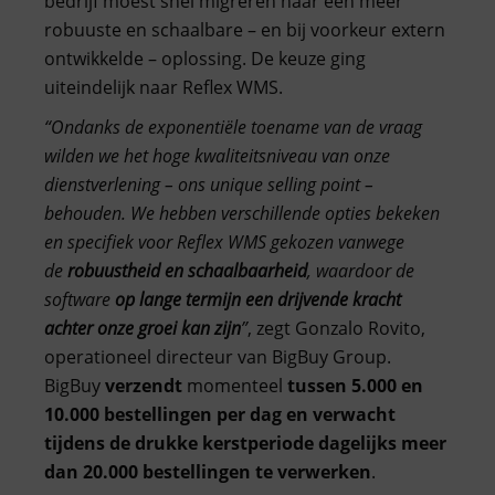
bedrijf moest snel migreren naar een meer
robuuste en schaalbare – en bij voorkeur extern
ontwikkelde – oplossing. De keuze ging
uiteindelijk naar Reflex WMS.
“Ondanks de exponentiële toename van de vraag
wilden we het hoge kwaliteitsniveau van onze
dienstverlening – ons unique selling point –
behouden. We hebben verschillende opties bekeken
en specifiek voor Reflex WMS gekozen vanwege
de
robuustheid en schaalbaarheid
, waardoor de
software
op lange termijn een drijvende kracht
achter onze groei kan zijn
”
, zegt Gonzalo Rovito,
operationeel directeur van BigBuy Group.
BigBuy
verzendt
momenteel
tussen 5.000 en
10.000 bestellingen per dag en verwacht
tijdens de drukke kerstperiode dagelijks meer
dan 20.000 bestellingen te verwerken
.