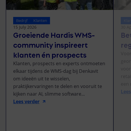
Bedrijf
Klanten
Kla
15 July 2026
30 Ap
Groeiende Hardis WMS-
Be
community inspireert
re
klanten én prospects
Voor
geor
Klanten, prospects en experts ontmoeten
voor
elkaar tijdens de WMS-dag bij Denkavit
reta
om ideeën uit te wisselen,
een 
praktijkervaringen te delen en vooruit te
Lees
kijken naar AI, slimme software...
Lees verder