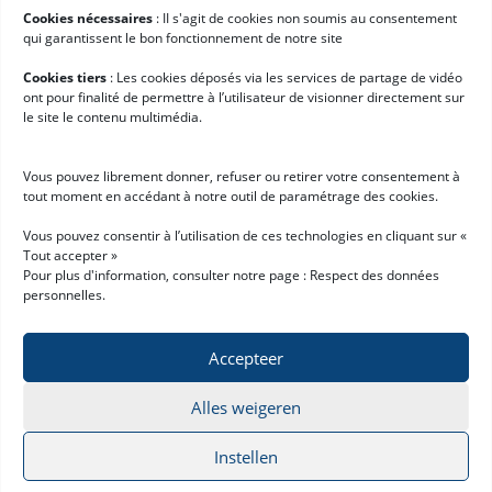
Cookies nécessaires
: II s'agit de cookies non soumis au consentement
Services voor Hardis
qui garantissent le bon fonctionnement de notre site
Klantcases
Cookies tiers
: Les cookies déposés via les services de partage de vidéo
ont pour finalité de permettre à l’utilisateur de visionner directement sur
Nieuws
le site le contenu multimédia.
Werken bij Hardis
Vous pouvez librement donner, refuser ou retirer votre consentement à
Aan de slag met Hardis
tout moment en accédant à notre outil de paramétrage des cookies.
Demo aanvragen
Vous pouvez consentir à l’utilisation de ces technologies en cliquant sur «
Tout accepter »
Word Hardis-partner
Pour plus d'information, consulter notre page :
Respect des données
personnelles
.
Accepteer
Alles weigeren
Privacyverklaring
Disclaimer
© 2026 Hardis Supply Chain
All rights reserved
Instellen