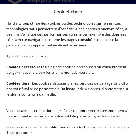
Cookiebeheer
Newsletter
Hardis Group utilise des cookies ou des technologies similaires. Ces
➞
Newsletter
(Required)
technologies nous permettent d’accéder à des données anonymisées, à
RGPD
(Required)
Ik ga ermee akkoord dat mijn persoonsgegevens worden
des fins d’analyse des performances comme par exemple des données
verzameld en verwerkt volgens de voorwaarden die staan
liées à votre navigation, comme les pages consultées ou encore la
beschreven onder
"Bescherming van persoonsgegevens"*
géolocalisation approximative de votre terminal.
Handige links
Type de cookies utilisés :
Logistieke software
Cookies nécessaires
: II s'agit de cookies non soumis au consentement
Services voor Hardis
qui garantissent le bon fonctionnement de notre site
Klantcases
Cookies tiers
: Les cookies déposés via les services de partage de vidéo
ont pour finalité de permettre à l’utilisateur de visionner directement sur
Nieuws
le site le contenu multimédia.
Werken bij Hardis
Vous pouvez librement donner, refuser ou retirer votre consentement à
Aan de slag met Hardis
tout moment en accédant à notre outil de paramétrage des cookies.
Demo aanvragen
Vous pouvez consentir à l’utilisation de ces technologies en cliquant sur «
Tout accepter »
Word Hardis-partner