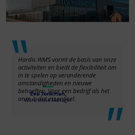
Hardis WMS vormt de basis van onze
activiteiten en biedt de flexibiliteit om
in te spelen op veranderende
omstandigheden en nieuwe
behoeften. Voor een bedrijf als het
Eva Jonkman,
onze is dat essentieel.
Warehouse Manager