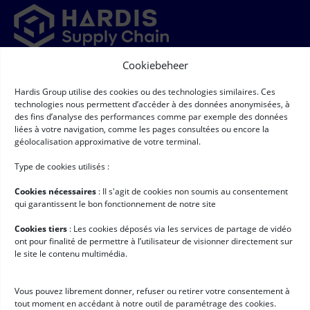
Cookiebeheer
Newsletter
Hardis Group utilise des cookies ou des technologies similaires. Ces
➞
Newsletter
(Required)
technologies nous permettent d’accéder à des données anonymisées, à
RGPD
(Required)
Ik ga ermee akkoord dat mijn persoonsgegevens worden
des fins d’analyse des performances comme par exemple des données
verzameld en verwerkt volgens de voorwaarden die staan
liées à votre navigation, comme les pages consultées ou encore la
beschreven onder
"Bescherming van persoonsgegevens"*
géolocalisation approximative de votre terminal.
Handige links
Type de cookies utilisés :
Logistieke software
Cookies nécessaires
: II s'agit de cookies non soumis au consentement
Services voor Hardis
qui garantissent le bon fonctionnement de notre site
Klantcases
Cookies tiers
: Les cookies déposés via les services de partage de vidéo
ont pour finalité de permettre à l’utilisateur de visionner directement sur
Nieuws
le site le contenu multimédia.
Werken bij Hardis
Vous pouvez librement donner, refuser ou retirer votre consentement à
Aan de slag met Hardis
tout moment en accédant à notre outil de paramétrage des cookies.