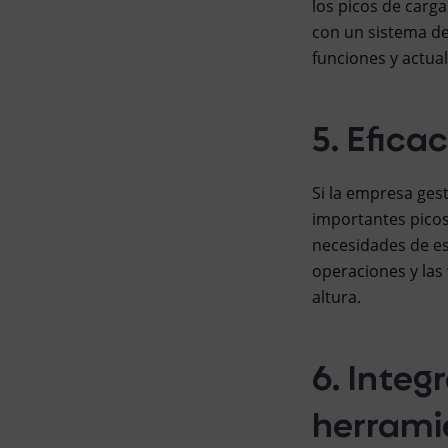
los picos de carga
con un sistema d
funciones y actua
5. Efica
Si la empresa ge
importantes picos
necesidades de est
operaciones y las
altura.
6. Integ
herrami