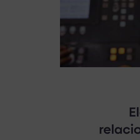
E
relaci