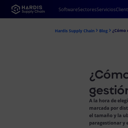
Software
Sectores
Servicios
Clien
¿Cómo e
Hardis Supply Chain
Blog
¿Cómo 
gestió
A la hora de ele
marcada por disti
el tamaño y la ub
paragestionar y 