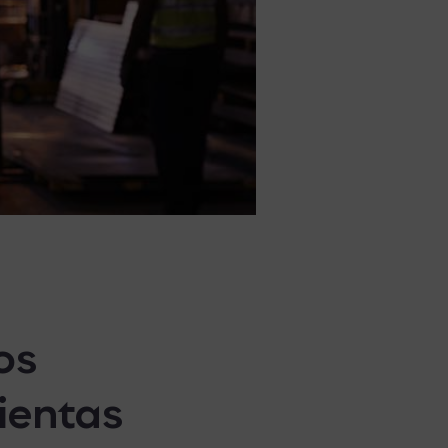
os
mientas