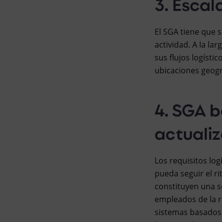
3. Escal
El SGA tiene que s
actividad. A la la
sus flujos logíst
ubicaciones geogr
4. SGA b
actualiz
Los requisitos lo
pueda seguir el r
constituyen una so
empleados de la r
sistemas basados