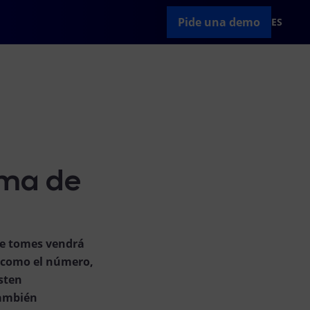
Pide una demo
ES
ema de
que tomes vendrá
, como el número,
sten
También