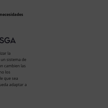
 necesidades
l SGA
zar la
r un sistema de
ún cambien las
mo los
le que sea
pueda adaptar a