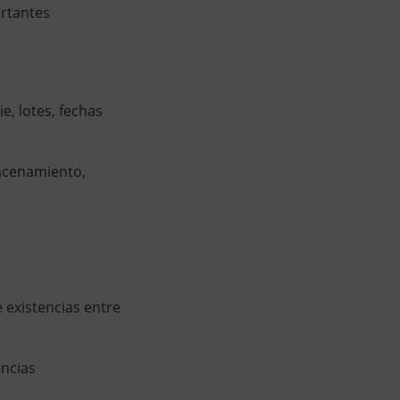
ortantes
e, lotes, fechas
acenamiento,
 existencias entre
encias