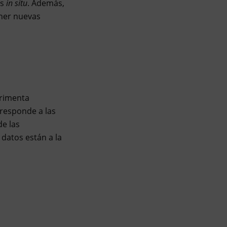
as
in situ
. Además,
ner nuevas
erimenta
responde a las
de las
 datos están a la