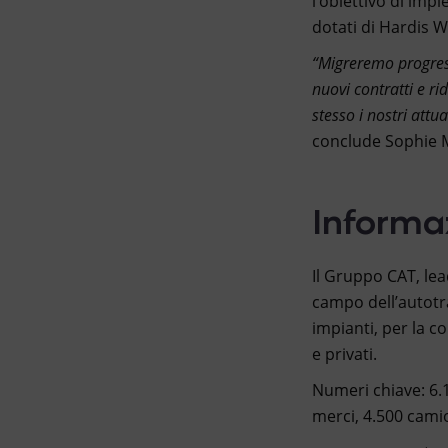
l’obiettivo di impl
dotati di Hardis W
“Migreremo progress
nuovi contratti e ri
stesso i nostri attu
conclude Sophie 
Informa
Il Gruppo CAT, lead
campo dell’autotras
impianti, per la c
e privati.
Numeri chiave: 6.1
merci, 4.500 camio