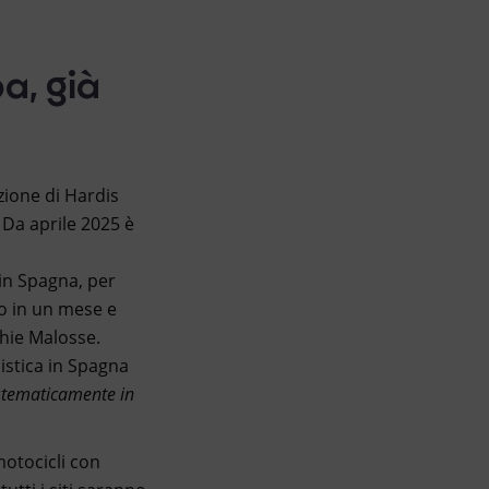
a, già
zione di Hardis
 Da aprile 2025 è
in Spagna, per
to in un mese e
hie Malosse.
listica in Spagna
istematicamente in
motocicli con