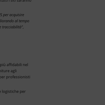
utti i siti saranno
S per acquisire
igliorando al tempo
 tracciabilità”
,
iù affidabili nel
niture agli
per professionisti
e logistiche per