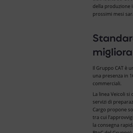
della produzione 
prossimi mesi sarà
Standard
migliora
Il Gruppo CAT è un
una presenza in 16
commerciali.
La linea Veicoli si
servizi di prepara
Cargo propone solu
tra cui l’approvvi
la consegna rapida
BtoC del Gruppo).