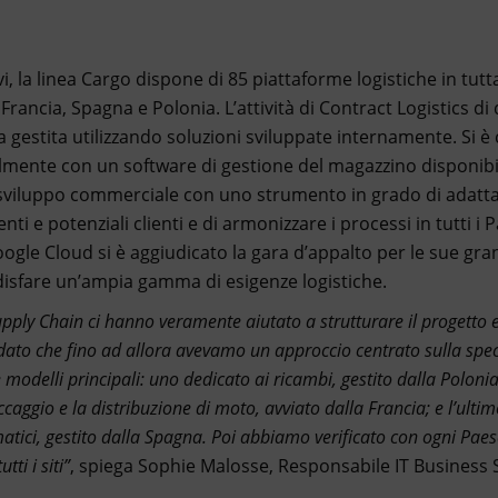
vi, la linea Cargo dispone di 85 piattaforme logistiche in tut
Francia, Spagna e Polonia. L’attività di Contract Logistics di
 gestita utilizzando soluzioni sviluppate internamente. Si è 
almente con un software di gestione del magazzino disponib
 sviluppo commerciale con uno strumento in grado di adatt
ienti e potenziali clienti e di armonizzare i processi in tutti i P
le Cloud si è aggiudicato la gara d’appalto per le sue gran
ddisfare un’ampia gamma di esigenze logistiche.
upply Chain ci hanno veramente aiutato a strutturare il progetto e
dato che fino ad allora avevamo un approccio centrato sulla spec
re modelli principali: uno dedicato ai ricambi, gestito dalla Polonia
ccaggio e la distribuzione di moto, avviato dalla Francia; e l’ultim
matici, gestito dalla Spagna. Poi abbiamo verificato con ogni Paes
tti i siti”
, spiega Sophie Malosse, Responsabile IT Business 