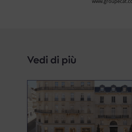
www.groupecat.c
Vedi di più