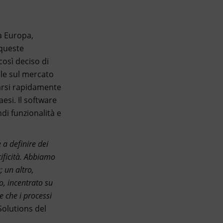
ta Europa,
 queste
così deciso di
ile sul mercato
arsi rapidamente
aesi. Il software
di funzionalità e
 a definire dei
ificità. Abbiamo
; un altro,
o, incentrato su
e che i processi
Solutions del