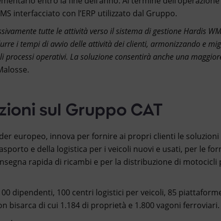
ementarlo entro la fine dell’anno. Al termine dell’operazione t
MS interfacciato con l’ERP utilizzato dal Gruppo.
ivamente tutte le attività verso il sistema di gestione Hardis WM
durre i tempi di avvio delle attività dei clienti, armonizzando e m
ali processi operativi. La soluzione consentirà anche una maggiore
Malosse.
zioni sul Gruppo CAT
er europeo, innova per fornire ai propri clienti le soluzioni p
porto e della logistica per i veicoli nuovi e usati, per le for
onsegna rapida di ricambi e per la distribuzione di motocicli 
00 dipendenti, 100 centri logistici per veicoli, 85 piattaform
n bisarca di cui 1.184 di proprietà e 1.800 vagoni ferroviari.