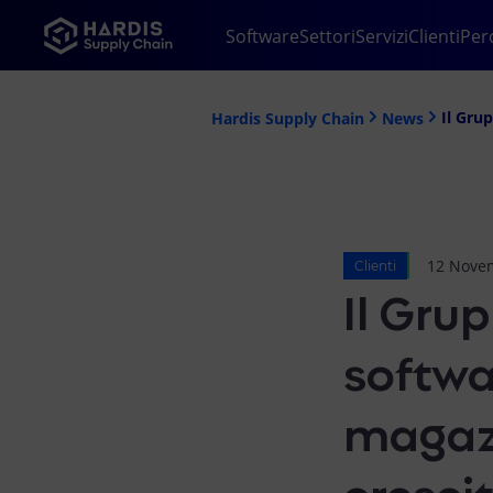
Software
Settori
Servizi
Clienti
Per
Il Gru
Hardis Supply Chain
News
12 Nove
Clienti
Il Gru
softwa
magazz
cresci