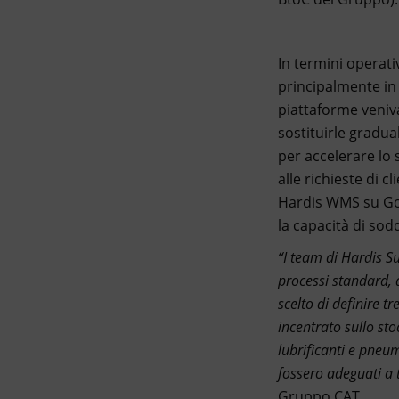
In termini operati
principalmente in 
piattaforme veniva
sostituirle gradu
per accelerare lo
alle richieste di cl
Hardis WMS su Goog
la capacità di so
“I team di Hardis S
processi standard, 
scelto di definire t
incentrato sullo sto
lubrificanti e pneu
fossero adeguati a tu
Gruppo CAT.