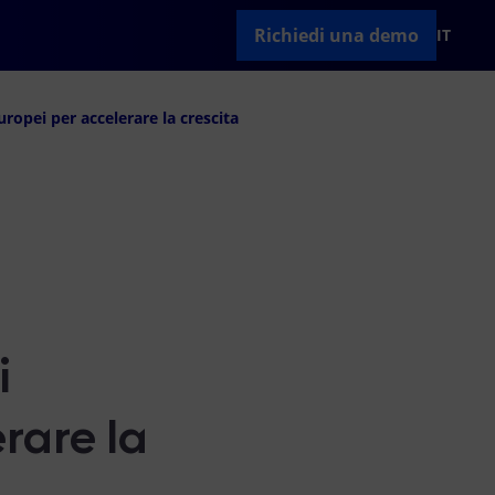
Richiedi una demo
IT
opei per accelerare la crescita
i
rare la