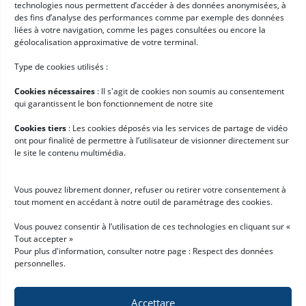
Newsletter
technologies nous permettent d’accéder à des données anonymisées, à
des fins d’analyse des performances comme par exemple des données
➞
liées à votre navigation, comme les pages consultées ou encore la
Email
(Obbligatorio)
géolocalisation approximative de votre terminal.
RGPD
(Obbligatorio)
Autorizzo la raccolta e il trattamento dei miei dati personali,
secondo quanto descritto nella pagina
"tutela dei dati personali" *
Type de cookies utilisés :
Link rapidi
Cookies nécessaires
: II s'agit de cookies non soumis au consentement
Software per la logistica
qui garantissent le bon fonctionnement de notre site
Servizi professionali
Cookies tiers
: Les cookies déposés via les services de partage de vidéo
ont pour finalité de permettre à l’utilisateur de visionner directement sur
Storie di successo
le site le contenu multimédia.
News
Lavora con noi
Vous pouvez librement donner, refuser ou retirer votre consentement à
tout moment en accédant à notre outil de paramétrage des cookies.
Scegli Hardis
Vous pouvez consentir à l’utilisation de ces technologies en cliquant sur «
Tout accepter »
Richiedi una demo
Pour plus d'information, consulter notre page :
Respect des données
personnelles
.
Accettare