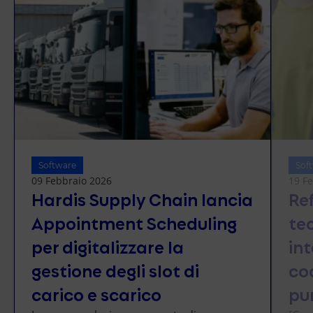
Software
Sof
09 Febbraio 2026
19 F
Hardis Supply Chain lancia
Re
Appointment Scheduling
te
per digitalizzare la
int
gestione degli slot di
co
carico e scarico
pu