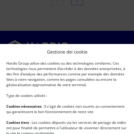
Gestione dei cookie
Hardis Group utilise des cookies ou des technologies similaires. Ces
Newsletter
technologies nous permettent d’accéder à des données anonymisées, à
des fins d’analyse des performances comme par exemple des données
➞
liées à votre navigation, comme les pages consultées ou encore la
Email
(Obbligatorio)
géolocalisation approximative de votre terminal.
RGPD
(Obbligatorio)
Autorizzo la raccolta e il trattamento dei miei dati personali,
secondo quanto descritto nella pagina
"tutela dei dati personali" *
Type de cookies utilisés :
Link rapidi
Cookies nécessaires
: II s'agit de cookies non soumis au consentement
Software per la logistica
qui garantissent le bon fonctionnement de notre site
Servizi professionali
Cookies tiers
: Les cookies déposés via les services de partage de vidéo
ont pour finalité de permettre à l’utilisateur de visionner directement sur
Storie di successo
le site le contenu multimédia.