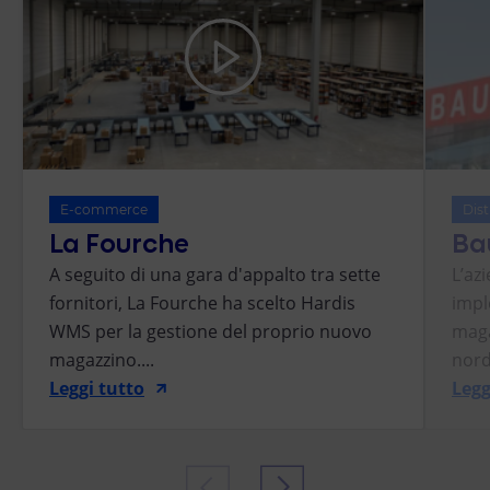
E-commerce
Dist
La Fourche
Ba
A seguito di una gara d'appalto tra sette
L’az
fornitori, La Fourche ha scelto Hardis
impl
WMS per la gestione del proprio nuovo
maga
magazzino....
nord 
Leggi tutto
Legg