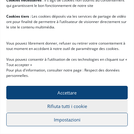
manutenzione in aumento, difficoltà a
Cookies nécessaires
: II s'agit de cookies non soumis au consentement
qui garantissent le bon fonctionnement de notre site
integrare nuove tecnologie
o a supportare
processi più moderni. Riconoscerli per tempo
Cookies tiers
: Les cookies déposés via les services de partage de vidéo
ont pour finalité de permettre à l’utilisateur de visionner directement sur
permette di valutare con lucidità se il sistema
le site le contenu multimédia.
può ancora crescere con l’azienda o se è
arrivato il momento di considerare
Vous pouvez librement donner, refuser ou retirer votre consentement à
un’evoluzione.
tout moment en accédant à notre outil de paramétrage des cookies.
Vous pouvez consentir à l’utilisation de ces technologies en cliquant sur «
Tout accepter »
Quando è il momento giusto per
Pour plus d'information, consulter notre page :
Respect des données
personnelles
.
sostituirlo?
Prendi in considerazione la sostituzione del tuo
Accettare
sistema WMS quando le complicazioni diventano
Rifiuta tutti i cookie
abituali o costose, o quando i progetti logistici
faticano a decollare. A questi segnali si
Impostazioni
aggiungono anche
criteri operativi e
commerciali
, che è fondamentale considerare