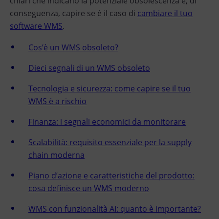
chiari che indicano la potenziale obsolescenza e, di
conseguenza, capire se è il caso di
cambiare il tuo
software WMS
.
Cos’è un WMS obsoleto?
Dieci segnali di un WMS obsoleto
Tecnologia e sicurezza: come capire se il tuo
WMS è a rischio
Finanza: i segnali economici da monitorare
Scalabilità: requisito essenziale per la supply
chain moderna
Piano d’azione e caratteristiche del prodotto:
cosa definisce un WMS moderno
WMS con funzionalità AI: quanto è importante?