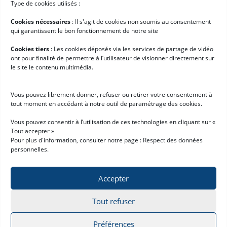
Type de cookies utilisés :
Hardis WMS SaaS
Cookies nécessaires
: II s'agit de cookies non soumis au consentement
Appointment Scheduling
qui garantissent le bon fonctionnement de notre site
Customer Portal
Cookies tiers
: Les cookies déposés via les services de partage de vidéo
ont pour finalité de permettre à l’utilisateur de visionner directement sur
Entreprise
le site le contenu multimédia.
Qui sommes-nous ?
Vous pouvez librement donner, refuser ou retirer votre consentement à
Cas clients
tout moment en accédant à notre outil de paramétrage des cookies.
Actualités
Vous pouvez consentir à l’utilisation de ces technologies en cliquant sur «
Tout accepter »
Demande de démo
Pour plus d'information, consulter notre page :
Respect des données
personnelles
.
Accepter
Tout refuser
Mentions légales
Respect des données personnelles
© 2026 Hardis Supply Chain
All rights reserved
Préférences