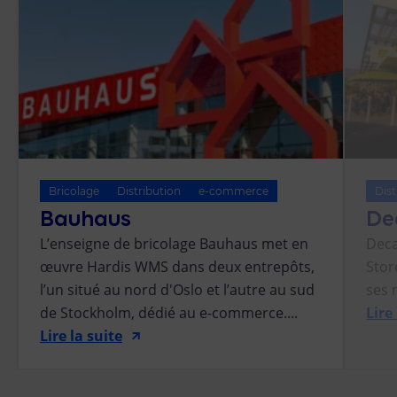
Bricolage
Distribution
e-commerce
Dist
Bauhaus
De
L’enseigne de bricolage Bauhaus met en
Deca
œuvre Hardis WMS dans deux entrepôts,
Stor
l’un situé au nord d'Oslo et l’autre au sud
ses 
de Stockholm, dédié au e-commerce....
Lire
Lire la suite