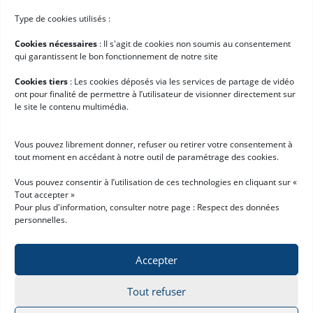
Order Management System
Type de cookies utilisés :
Hardis WMS SaaS
Cookies nécessaires
: II s'agit de cookies non soumis au consentement
Appointment Scheduling
qui garantissent le bon fonctionnement de notre site
Customer Portal
Cookies tiers
: Les cookies déposés via les services de partage de vidéo
ont pour finalité de permettre à l’utilisateur de visionner directement sur
Entreprise
le site le contenu multimédia.
Qui sommes-nous ?
Vous pouvez librement donner, refuser ou retirer votre consentement à
Cas clients
tout moment en accédant à notre outil de paramétrage des cookies.
Actualités
Vous pouvez consentir à l’utilisation de ces technologies en cliquant sur «
Tout accepter »
Demande de démo
Pour plus d'information, consulter notre page :
Respect des données
personnelles
.
Accepter
Tout refuser
Mentions légales
Respect des données personnelles