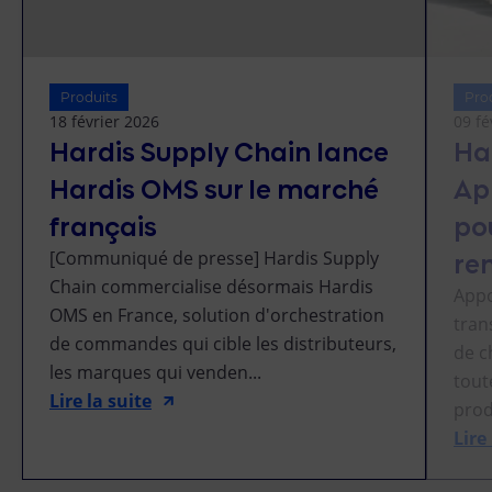
Produits
Pro
18 février 2026
09 fé
Hardis Supply Chain lance
Ha
Hardis OMS sur le marché
Ap
français
pou
re
[Communiqué de presse] Hardis Supply
Chain commercialise désormais Hardis
Appo
OMS en France, solution d'orchestration
tran
de commandes qui cible les distributeurs,
de c
les marques qui venden...
tout
Lire la suite
prod
Lire