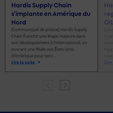
Hardis Supply Chain
Ha
s’implante en Amérique du
reg
Nord
OI
[Communiqué de presse] Hardis Supply
[Com
Chain franchit une étape majeure dans
Chai
son développement à l’international, en
marq
ouvrant une filiale aux États-Unis
logi
d’Amérique pour serv...
sout
Lire la suite
Lire