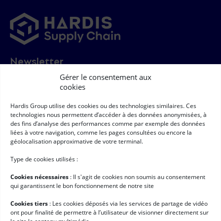
Newsletter
➞
Gérer le consentement aux
Email
(Nécessaire)
cookies
RGPD
(Nécessaire)
J'accepte que mes données à caractère personnel soient collectées
et traitées selon les conditions décrites à la page -
"respect des
Hardis Group utilise des cookies ou des technologies similaires. Ces
données personnelles"
*
Solutions
technologies nous permettent d’accéder à des données anonymisées, à
des fins d’analyse des performances comme par exemple des données
liées à votre navigation, comme les pages consultées ou encore la
Logiciel de gestion d’entrepôt (WMS)
géolocalisation approximative de votre terminal.
Order Management System
Type de cookies utilisés :
Hardis WMS SaaS
Cookies nécessaires
: II s'agit de cookies non soumis au consentement
Appointment Scheduling
qui garantissent le bon fonctionnement de notre site
Customer Portal
Cookies tiers
: Les cookies déposés via les services de partage de vidéo
ont pour finalité de permettre à l’utilisateur de visionner directement sur
Entreprise