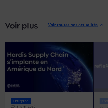
Voir plus
Voir toutes nos actualités
Entreprise
Entr
20 janvier 2026
03 n