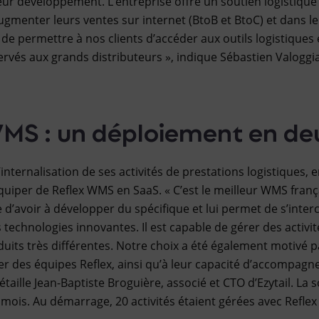
r développement. L’entreprise offre un soutien logistique 
ugmenter leurs ventes sur internet (BtoB et BtoC) et dans l
de permettre à nos clients d’accéder aux outils logistiques
vés aux grands distributeurs », indique Sébastien Valoggia
WMS : un déploiement en de
internalisation de ses activités de prestations logistiques, e
’équiper de Reflex WMS en SaaS. « C’est le meilleur WMS franç
e d’avoir à développer du spécifique et lui permet de s’inte
technologies innovantes. Il est capable de gérer des activit
uits très différentes. Notre choix a été également motivé pa
r des équipes Reflex, ainsi qu’à leur capacité d’accompagne
détaille Jean-Baptiste Broguière, associé et CTO d’Ezytail. La 
mois. Au démarrage, 20 activités étaient gérées avec Refle