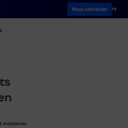
Nous contacter
FR
aS
ts
en
 et moyennes