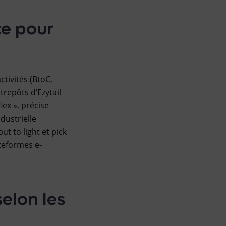
te pour
ctivités (BtoC,
trepôts d’Ezytail
ex », précise
dustrielle
 to light et pick
ateformes e-
elon les