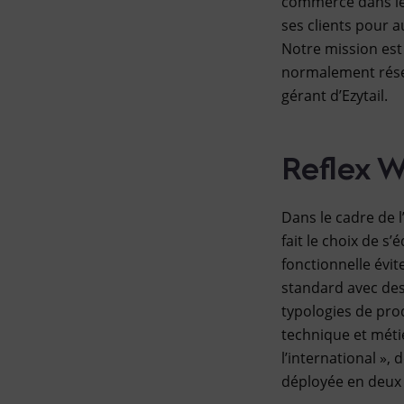
commerce dans leu
ses clients pour a
Notre mission est 
normalement réser
gérant d’Ezytail.
Reflex 
Dans le cadre de l’
fait le choix de s
fonctionnelle évit
standard avec des 
typologies de prod
technique et métie
l’international », 
déployée en deux 