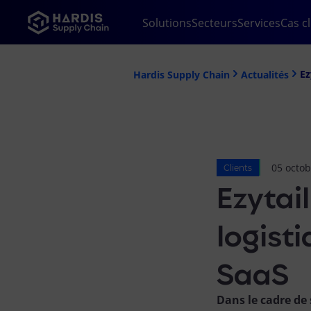
Solutions
Secteurs
Services
Cas cl
Ez
Hardis Supply Chain
Actualités
05 octo
Clients
Ezytai
logist
SaaS
Dans le cadre de 