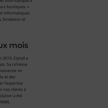
et informatique à
eurs boutiques. «
 et informatiques
, fondateur et
ux mois
n 2019, Ezytail a
ais. Sa richesse
rconnecter en
és et des
r l’expertise
r nos clients à
solution a été
x WMS.