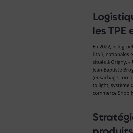
Logisti
les TPE 
En 2022, le logici
BtoB, nationales e
situés à Grigny. «
Jean-Baptiste Bro
(ensachage), orch
to light, système 
commerce Shopify,
Stratégi
produits