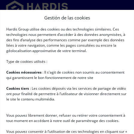
Gestión de las cookies
Newsletter
Hardis Group utilise des cookies ou des technologies similaires. Ces
technologies nous permettent d’accéder à des données anonymisées, à
➞
des fins d’analyse des performances comme par exemple des données
Newsletter
(Obligatorio)
liées à votre navigation, comme les pages consultées ou encore la
RGPD
(Obligatorio)
Acepto que mis datos de carácter personal sean recopilados y
géolocalisation approximative de votre terminal.
procesados según las condiciones descritas en la página titulada
"Datos de carácter personal" *
Type de cookies utilisés :
Enlaces rápidos
Cookies nécessaires
: II s'agit de cookies non soumis au consentement
Software de logística
qui garantissent le bon fonctionnement de notre site
Servicios para Hardis
Cookies tiers
: Les cookies déposés via les services de partage de vidéo
ont pour finalité de permettre à l’utilisateur de visionner directement sur
Clientes
le site le contenu multimédia.
Noticias
Trabaja con nosotros
Vous pouvez librement donner, refuser ou retirer votre consentement à
tout moment en accédant à notre outil de paramétrage des cookies.
Empieza con Hardis
Vous pouvez consentir à l’utilisation de ces technologies en cliquant sur «