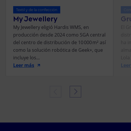
Textil y de la confección
Com
My Jewellery
Gr
My Jewellery eligió Hardis WMS, en
El G
producción desde 2024 como SGA central
dist
del centro de distribución de 10 000 m² así
ha i
como la solución robótica de Geek+, que
alma
incluye los...
Lola
Leer más
Lee