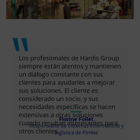
Los profesionales de Hardis Group
siempre están atentos y mantienen
un diálogo constante con sus
clientes para ayudarles a mejorar
sus soluciones. El cliente es
considerado un socio, y sus
necesidades específicas se hacen
extensivas a otras soluciones
Florine Follet
cuando resultan interesantes para
Responsable de sistemas informáticos y
otros clientes
logística de Pimkie