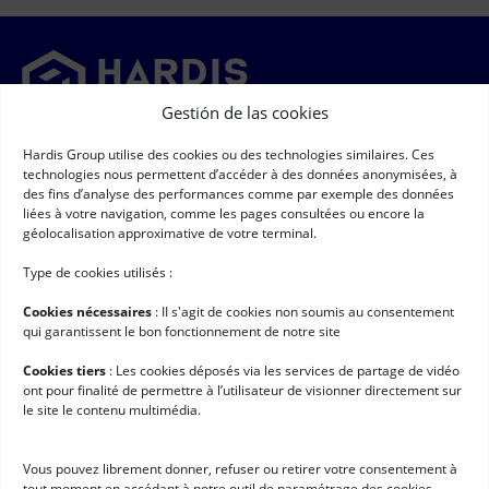
Gestión de las cookies
Newsletter
Hardis Group utilise des cookies ou des technologies similaires. Ces
technologies nous permettent d’accéder à des données anonymisées, à
➞
des fins d’analyse des performances comme par exemple des données
Newsletter
(Obligatorio)
liées à votre navigation, comme les pages consultées ou encore la
RGPD
(Obligatorio)
Acepto que mis datos de carácter personal sean recopilados y
géolocalisation approximative de votre terminal.
procesados según las condiciones descritas en la página titulada
"Datos de carácter personal" *
Type de cookies utilisés :
Enlaces rápidos
Cookies nécessaires
: II s'agit de cookies non soumis au consentement
Software de logística
qui garantissent le bon fonctionnement de notre site
Servicios para Hardis
Cookies tiers
: Les cookies déposés via les services de partage de vidéo
ont pour finalité de permettre à l’utilisateur de visionner directement sur
Clientes
le site le contenu multimédia.
Noticias
Trabaja con nosotros
Vous pouvez librement donner, refuser ou retirer votre consentement à
tout moment en accédant à notre outil de paramétrage des cookies.