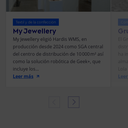
Textil y de la confección
Com
My Jewellery
Gr
My Jewellery eligió Hardis WMS, en
El G
producción desde 2024 como SGA central
dist
del centro de distribución de 10 000 m² así
ha i
como la solución robótica de Geek+, que
alma
incluye los...
Lola
Leer más
Lee