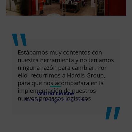
Estábamos muy contentos con
nuestra herramienta y no teníamos
ninguna razón para cambiar. Por
ello, recurrimos a Hardis Group,
para que nos acompañara en la
implementación de nuestros
Wilfrid Leriche
nuevos procesos logísticos
Director de logística de Celio