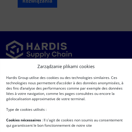
Rozwiązania
Zarządzanie plikami cookies
Newsletter
Hardis Group utilise des cookies ou des technologies similaires. Ces
➞
Newsletter
(Required)
technologies nous permettent d’accéder à des données anonymisées, à
RGPD
(Required)
Wyrażam zgodę na gromadzenie i przetwarzanie moich danych
des fins d’analyse des performances comme par exemple des données
osobowych zgodnie z warunkami opisanymi na stronie
"Ochrona
liées à votre navigation, comme les pages consultées ou encore la
danych osobowych" *
géolocalisation approximative de votre terminal.
Przydatne linki
Type de cookies utilisés :
Oprogramowanie logistyczne
Cookies nécessaires
: II s'agit de cookies non soumis au consentement
Usługi
qui garantissent le bon fonctionnement de notre site