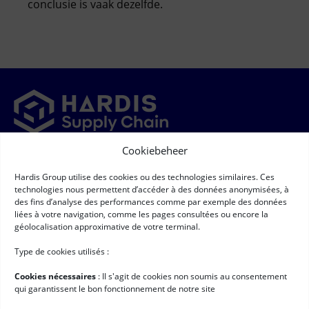
conclusie is vaak dezelfde.
Cookiebeheer
Newsletter
Hardis Group utilise des cookies ou des technologies similaires. Ces
➞
Newsletter
(Required)
technologies nous permettent d’accéder à des données anonymisées, à
RGPD
(Required)
Ik ga ermee akkoord dat mijn persoonsgegevens worden
des fins d’analyse des performances comme par exemple des données
verzameld en verwerkt volgens de voorwaarden die staan
liées à votre navigation, comme les pages consultées ou encore la
beschreven onder
"Bescherming van persoonsgegevens"*
géolocalisation approximative de votre terminal.
Handige links
Type de cookies utilisés :
Logistieke software
Cookies nécessaires
: II s'agit de cookies non soumis au consentement
Services voor Hardis
qui garantissent le bon fonctionnement de notre site
Klantcases