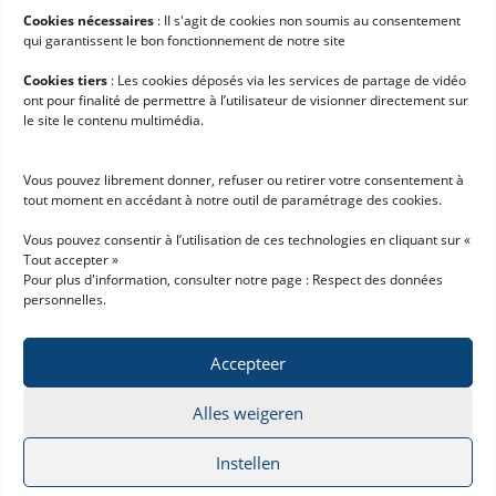
Cookies nécessaires
: II s'agit de cookies non soumis au consentement
Services voor Hardis
qui garantissent le bon fonctionnement de notre site
Klantcases
Cookies tiers
: Les cookies déposés via les services de partage de vidéo
ont pour finalité de permettre à l’utilisateur de visionner directement sur
Nieuws
le site le contenu multimédia.
Werken bij Hardis
Vous pouvez librement donner, refuser ou retirer votre consentement à
Aan de slag met Hardis
tout moment en accédant à notre outil de paramétrage des cookies.
Demo aanvragen
Vous pouvez consentir à l’utilisation de ces technologies en cliquant sur «
Tout accepter »
Word Hardis-partner
Pour plus d'information, consulter notre page :
Respect des données
personnelles
.
Accepteer
Alles weigeren
Privacyverklaring
Disclaimer
© 2026 Hardis Supply Chain
All rights reserved
Instellen