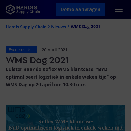
Demo aanvragen
WMS Dag 2021
Hardis Supply Chain
Nieuws
20 April 2021
Evenementen
WMS Dag 2021
Luister naar de Reflex WMS klantcase: “BYD
optimaliseert logistiek in enkele weken tijd” op
WMS Dag op 20 april om 10.30 uur.