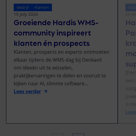
Bedrijf
Klanten
Bedr
15 July 2026
25 M
Groeiende Hardis WMS-
Ha
community inspireert
Pa
klanten én prospects
kr
mo
Klanten, prospects en experts ontmoeten
elkaar tijdens de WMS-dag bij Denkavit
su
om ideeën uit te wisselen,
[Per
praktijkervaringen te delen en vooruit te
een 
kijken naar AI, slimme software...
aang
Lees verder
juwe
onde
Lees