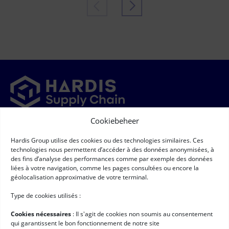
Cookiebeheer
Newsletter
Hardis Group utilise des cookies ou des technologies similaires. Ces
➞
Newsletter
(Required)
technologies nous permettent d’accéder à des données anonymisées, à
RGPD
(Required)
Ik ga ermee akkoord dat mijn persoonsgegevens worden
des fins d’analyse des performances comme par exemple des données
verzameld en verwerkt volgens de voorwaarden die staan
liées à votre navigation, comme les pages consultées ou encore la
beschreven onder
"Bescherming van persoonsgegevens"*
géolocalisation approximative de votre terminal.
Handige links
Type de cookies utilisés :
Logistieke software
Cookies nécessaires
: II s'agit de cookies non soumis au consentement
Services voor Hardis
qui garantissent le bon fonctionnement de notre site