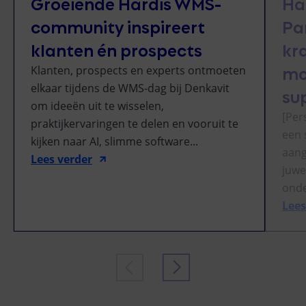
Groeiende Hardis WMS-
Ha
community inspireert
Pa
klanten én prospects
kr
mo
Klanten, prospects en experts ontmoeten
elkaar tijdens de WMS-dag bij Denkavit
su
om ideeën uit te wisselen,
[Per
praktijkervaringen te delen en vooruit te
een 
kijken naar AI, slimme software...
aang
Lees verder
juwe
onde
Lees