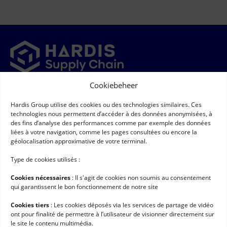
Cookiebeheer
Newsletter
Hardis Group utilise des cookies ou des technologies similaires. Ces
➞
Newsletter
(Required)
technologies nous permettent d’accéder à des données anonymisées, à
RGPD
(Required)
Ik ga ermee akkoord dat mijn persoonsgegevens worden
des fins d’analyse des performances comme par exemple des données
verzameld en verwerkt volgens de voorwaarden die staan
liées à votre navigation, comme les pages consultées ou encore la
beschreven onder
"Bescherming van persoonsgegevens"*
géolocalisation approximative de votre terminal.
Handige links
Type de cookies utilisés :
Logistieke software
Cookies nécessaires
: II s'agit de cookies non soumis au consentement
Services voor Hardis
qui garantissent le bon fonctionnement de notre site
Klantcases
Cookies tiers
: Les cookies déposés via les services de partage de vidéo
ont pour finalité de permettre à l’utilisateur de visionner directement sur
Nieuws
le site le contenu multimédia.