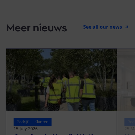
Meer nieuws
See all our news
Bedrijf
Klanten
Bedr
15 July 2026
25 M