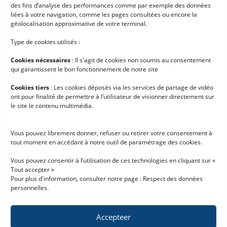
RGPD
(Required)
Ik ga ermee akkoord dat mijn persoonsgegevens worden
des fins d’analyse des performances comme par exemple des données
verzameld en verwerkt volgens de voorwaarden die staan
liées à votre navigation, comme les pages consultées ou encore la
beschreven onder
"Bescherming van persoonsgegevens"*
géolocalisation approximative de votre terminal.
Handige links
Type de cookies utilisés :
Logistieke software
Cookies nécessaires
: II s'agit de cookies non soumis au consentement
Services voor Hardis
qui garantissent le bon fonctionnement de notre site
Klantcases
Cookies tiers
: Les cookies déposés via les services de partage de vidéo
ont pour finalité de permettre à l’utilisateur de visionner directement sur
Nieuws
le site le contenu multimédia.
Werken bij Hardis
Vous pouvez librement donner, refuser ou retirer votre consentement à
Aan de slag met Hardis
tout moment en accédant à notre outil de paramétrage des cookies.
Demo aanvragen
Vous pouvez consentir à l’utilisation de ces technologies en cliquant sur «
Tout accepter »
Word Hardis-partner
Pour plus d'information, consulter notre page :
Respect des données
personnelles
.
Accepteer