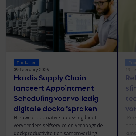
Producten
Pro
09 February 2026
19 F
Hardis Supply Chain
Re
lanceert Appointment
sl
Scheduling voor volledig
te
digitale dockafspraken
va
Nieuwe cloud-native oplossing biedt
[Per
vervoerders selfservice en verhoogt de
onde
dockproductiviteit en samenwerking
kuns