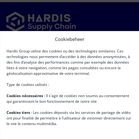
Cookiebeheer
Newsletter
Hardis Group utilise des cookies ou des technologies similaires. Ces
➞
Newsletter
(Required)
technologies nous permettent d’accéder à des données anonymisées, à
RGPD
(Required)
Ik ga ermee akkoord dat mijn persoonsgegevens worden
des fins d’analyse des performances comme par exemple des données
verzameld en verwerkt volgens de voorwaarden die staan
liées à votre navigation, comme les pages consultées ou encore la
beschreven onder
"Bescherming van persoonsgegevens"*
géolocalisation approximative de votre terminal.
Handige links
Type de cookies utilisés :
Logistieke software
Cookies nécessaires
: II s'agit de cookies non soumis au consentement
Services voor Hardis
qui garantissent le bon fonctionnement de notre site
Klantcases
Cookies tiers
: Les cookies déposés via les services de partage de vidéo
ont pour finalité de permettre à l’utilisateur de visionner directement sur
Nieuws
le site le contenu multimédia.
Werken bij Hardis