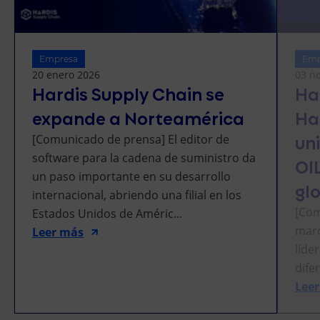
Empresa
Emp
20 enero 2026
03 n
Hardis Supply Chain se
Har
expande a Norteamérica
Ha
uni
[Comunicado de prensa] El editor de
software para la cadena de suministro da
OI
un paso importante en su desarrollo
gl
internacional, abriendo una filial en los
[Com
Estados Unidos de Améric...
marc
Leer más
líde
difer
Lee