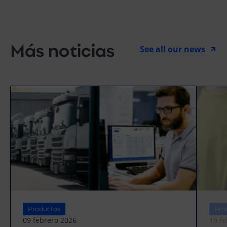
Más noticias
See all our news
Productos
Pro
09 febrero 2026
19 f