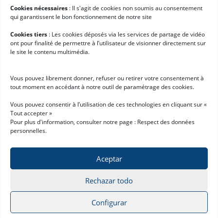
Cookies nécessaires
: II s'agit de cookies non soumis au consentement
Software de logística
qui garantissent le bon fonctionnement de notre site
Servicios para Hardis
Cookies tiers
: Les cookies déposés via les services de partage de vidéo
ont pour finalité de permettre à l’utilisateur de visionner directement sur
Clientes
le site le contenu multimédia.
Noticias
Trabaja con nosotros
Vous pouvez librement donner, refuser ou retirer votre consentement à
tout moment en accédant à notre outil de paramétrage des cookies.
Empieza con Hardis
Vous pouvez consentir à l’utilisation de ces technologies en cliquant sur «
Tout accepter »
Pide una demo
Pour plus d'information, consulter notre page :
Respect des données
personnelles
.
Aceptar
Rechazar todo
Política de cookies
Aviso legal
© 2026 Hardis Supply Chain
All rights reserved
Configurar