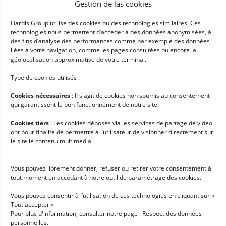
Gestión de las cookies
Newsletter
Hardis Group utilise des cookies ou des technologies similaires. Ces
technologies nous permettent d’accéder à des données anonymisées, à
➞
des fins d’analyse des performances comme par exemple des données
Newsletter
(Obligatorio)
liées à votre navigation, comme les pages consultées ou encore la
RGPD
(Obligatorio)
Acepto que mis datos de carácter personal sean recopilados y
géolocalisation approximative de votre terminal.
procesados según las condiciones descritas en la página titulada
"Datos de carácter personal" *
Type de cookies utilisés :
Enlaces rápidos
Cookies nécessaires
: II s'agit de cookies non soumis au consentement
Software de logística
qui garantissent le bon fonctionnement de notre site
Servicios para Hardis
Cookies tiers
: Les cookies déposés via les services de partage de vidéo
ont pour finalité de permettre à l’utilisateur de visionner directement sur
Clientes
le site le contenu multimédia.
Noticias
Trabaja con nosotros
Vous pouvez librement donner, refuser ou retirer votre consentement à
tout moment en accédant à notre outil de paramétrage des cookies.
Empieza con Hardis
Vous pouvez consentir à l’utilisation de ces technologies en cliquant sur «
Tout accepter »
Pide una demo
Pour plus d'information, consulter notre page :
Respect des données
personnelles
.