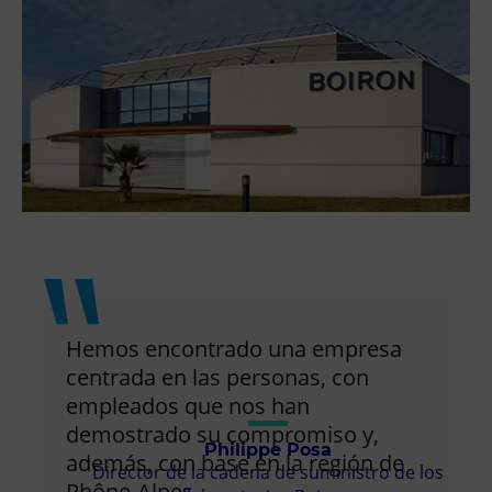
Hemos encontrado una empresa
centrada en las personas, con
empleados que nos han
demostrado su compromiso y,
Philippe Posa
además, con base en la región de
Director de la cadena de suministro de los
Rhône-Alpes