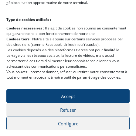
géolocalisation approximative de votre terminal.
Careers
E-learning platform
Type de cookies utilisés :
Resources
Cookies nécessaires
: II s'agit de cookies non soumis au consentement
qui garantissent le bon fonctionnement de notre site
Cookies tiers
: Notre site s'appuie sur certains services proposés par
Get a Demo
des sites tiers (comme Facebook, LinkedIn ou Youtube).
Les cookies déposés via des plateformes tierces ont pour finalité le
WMS Software Guide
partage via les réseaux sociaux, la lecture de vidéos, mais aussi
WMS ROI Calculator
permettent à ces tiers d'alimenter leur connaissance client en vous
adressant des communications personnalisées.
WMS Requirements Template
Vous pouvez librement donner, refuser ou retirer votre consentement à
tout moment en accédant à notre outil de paramétrage des cookies.
Accept
Refuser
Privacy policy
Legal notices
© 2026 Hardis Supply Chain
All rights reserved
Configure